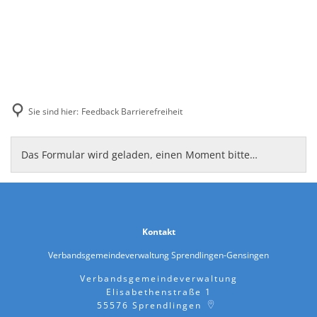
Sie sind hier:
Feedback Barrierefreiheit
Feedback
Das Formular wird geladen, einen Moment bitte…
Barrierefreiheit
Kontakt
Verbandsgemeindeverwaltung Sprendlingen-Gensingen
Verbandsgemeindeverwaltung
Elisabethenstraße 1
55576
Sprendlingen