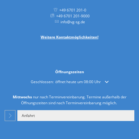
+49 6701 201-0
+49 6701 201-9000
info@vg-sg.de
Weitere
Kontaktmöglichkeiten!
Öffnungszeiten
Klicken, um weitere Öffnungs- oder Schließzeiten auszublende
Geschlossen:
öffnet heute um 08:00 Uhr
Mittwochs
nur nach Terminvereinbarung. Termine außerhalb der
Öffnungszeiten sind nach Terminvereinbarung möglich.
Anfahrt