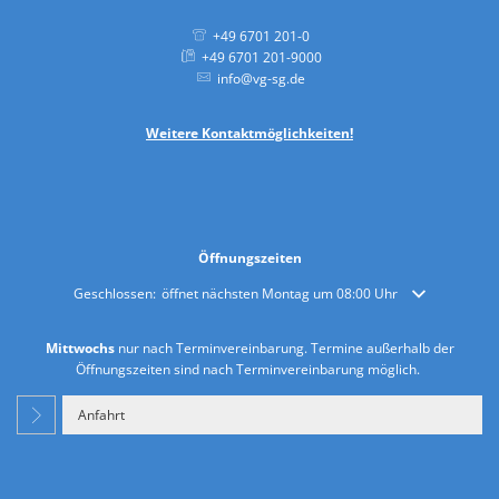
+49 6701 201-0
+49 6701 201-9000
info@vg-sg.de
Weitere
Kontaktmöglichkeiten!
Öffnungszeiten
Klicken, um weitere Öffnungs- oder Schließzeiten auszublenden
Geschlossen:
öffnet nächsten Montag um 08:00 Uhr
Mittwochs
nur nach Terminvereinbarung. Termine außerhalb der
Öffnungszeiten sind nach Terminvereinbarung möglich.
Anfahrt