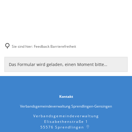
Sie sind hier:
Feedback Barrierefreiheit
Feedback
Das Formular wird geladen, einen Moment bitte…
Barrierefreiheit
Kontakt
Verbandsgemeindeverwaltung Sprendlingen-Gensingen
Verbandsgemeindeverwaltung
Elisabethenstraße 1
55576
Sprendlingen