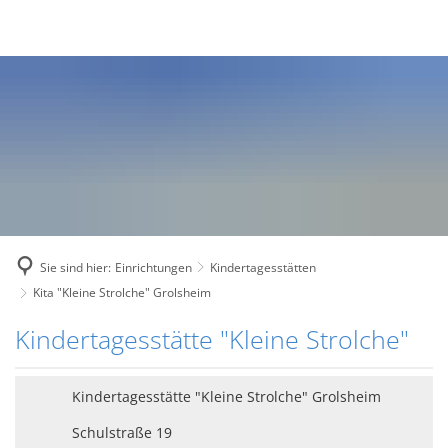
Sie sind hier:
Einrichtungen
Kindertagesstätten
Kita "Kleine Strolche" Grolsheim
Kita
Kindertagesstätte "Kleine Strolche"
"Kleine
Kindertagesstätte "Kleine Strolche" Grolsheim
Strolche"
Schulstraße 19
Grolsheim