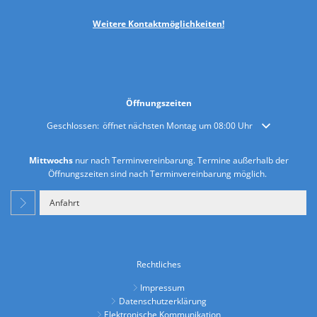
Weitere
Kontaktmöglichkeiten!
Öffnungszeiten
Klicken, um weitere Öffnungs- oder Schließzeiten auszublenden
Geschlossen:
öffnet nächsten Montag um 08:00 Uhr
Mittwochs
nur nach Terminvereinbarung. Termine außerhalb der
Öffnungszeiten sind nach Terminvereinbarung möglich.
Anfahrt
Rechtliches
Impressum
Datenschutzerklärung
Elektronische Kommunikation