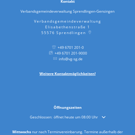
Kontakt
Verbandsgemeindeverwaltung Sprendlingen-Gensingen
Verbandsgemeindeverwaltung
Elisabethenstraße 1
55576
Sprendlingen
+49 6701 201-0
+49 6701 201-9000
info@vg-sg.de
Weitere
Kontaktmöglichkeiten!
Öffnungszeiten
Klicken, um weitere Öffnungs- oder Schließzeiten auszublende
Geschlossen:
öffnet heute um 08:00 Uhr
Mittwochs
nur nach Terminvereinbarung. Termine außerhalb der