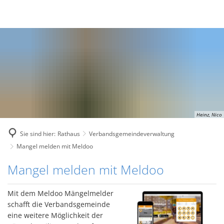
Heinz, Nico
Sie sind hier:
Rathaus
Verbandsgemeindeverwaltung
Mangel melden mit Meldoo
Mangel
Mangel melden mit Meldoo
melden
Mit dem Meldoo Mängelmelder
mit
schafft die Verbandsgemeinde
eine weitere Möglichkeit der
Meldoo