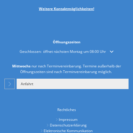
Weitere
Kontaktmöglichkeiten!
Öffnungszeiten
Klicken, um weitere Öffnungs- oder Schließzeiten auszublenden
Geschlossen:
öffnet nächsten Montag um 08:00 Uhr
Mittwochs
nur nach Terminvereinbarung. Termine außerhalb der
Öffnungszeiten sind nach Terminvereinbarung möglich.
Anfahrt
Rechtliches
Impressum
Datenschutzerklärung
Elektronische Kommunikation