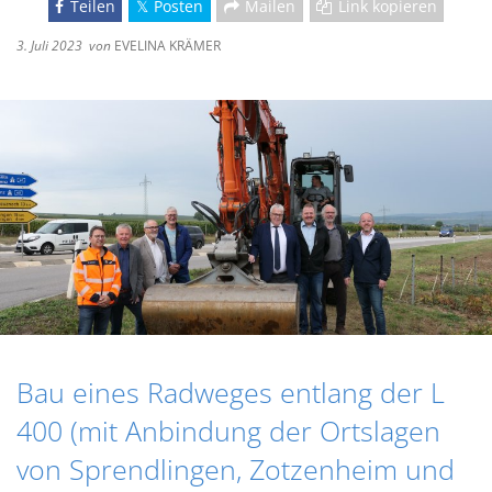
Teilen
Posten
Mailen
Link kopieren
3. Juli 2023
von
EVELINA KRÄMER
Bau eines Radweges entlang der L
400 (mit Anbindung der Ortslagen
von Sprendlingen, Zotzenheim und