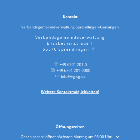
Kontakt
Verbandsgemeindeverwaltung Sprendlingen-Gensingen
Verbandsgemeindeverwaltung
Elisabethenstraße 1
55576
Sprendlingen
+49 6701 201-0
+49 6701 201-9000
info@vg-sg.de
Weitere
Kontaktmöglichkeiten!
Öffnungszeiten
Klicken, um weitere Öffnungs- oder Schließzeiten auszublenden
Geschlossen:
öffnet nächsten Montag um 08:00 Uhr