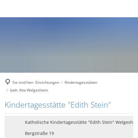
Sie sind hier:
Einrichtungen
Kindertagesstätten
kath. Kita Welgesheim
kath.
Kindertagesstätte "Edith Stein"
Kita
Katholische Kindertagesstätte "Edith Stein" Welgeshe
Welgesheim
Bergstraße 19